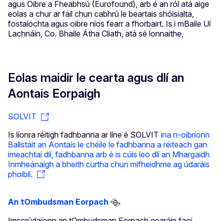
agus Oibre a Fheabhsú (Eurofound), arb é an ról atá aige
eolas a chur ar fáil chun cabhrú le beartais shóisialta,
fostaíochta agus oibre níos fearr a fhorbairt. Is i mBaile Uí
Lachnáin, Co. Bhaile Átha Cliath, atá sé lonnaithe,
Eolas maidir le cearta agus dlí an
Aontais Eorpaigh
SOLVIT
Is líonra réitigh fadhbanna ar líne é SOLVIT
ina n-oibríonn
Ballstáit an Aontais le chéile le fadhbanna a réiteach gan
imeachtaí dlí, fadhbanna arb é is cúis leo dlí an Mhargaidh
Inmheánaigh a bheith curtha chun mífheidhme ag údaráis
phoiblí.
An tOmbudsman Eorpach
Imscrúdaíonn an tOmbudsman Eorpach gearáin faoi