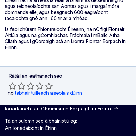
agus teicneolaíochta san Aontas agus i margaí móra
domhanda eile, agus beagnach 600 eagraíocht
tacaíochta gnó ann i 60 tír ar a mhéad.
Is faoi chúram Fhiontraíocht Éireann, na nOifigí Fiontair
Áitiúla agus na gComhlachas Tráchtála i mBaile Átha
Cliath agus i gCorcaigh atá an Líonra Fiontar Eorpach in
Éirinn.
Rátáil an leathanach seo
nó
tabhair tuilleadh aiseolais dúinn
Ionadaíocht an Choimisiúin Eorpaigh in Éirinn
Tá an suíomh seo á bhainistiú ag:
An Ionadaíocht in Éirinn