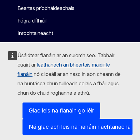
Beartas príobháideachais
Fógra dlíthiúil
Inrochtaineacht
Úsáidtear fianáin ar an suíomh seo. Tabhair
cuairt ar
leathanach an bheartais maidir le
fianáin
nó cliceáil ar an nasc in aon cheann de
na buntásca chun tuilleadh eolais a fháil agus
chun do chuid roghanna a athrú.
Glac leis na fianáin go léir
Ná glac ach leis na fianáin riachtanacha