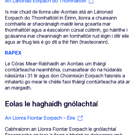
An Lárionad Eorpach do Thomhaltóirí
Is mar chuid de líonra uile-Aontais atá an Lárionad
Eorpach do Thomhaltóirí in Éirinn, líonra a chuireann
comhairle ar shaoránaigh maidir lena gcearta mar
thomhaltóirí agus a éascaíonn cúrsaí cúitimh, go háirithe i
gcásanna inar cheannaigh an tomhaltóir rud éigin i dtír eile
agus ar thug leis é go dtí a thír féin (trasteorann).
RAPEX
Le Córas Mear-Rabhaidh an Aontais um tháirgí
contúirteacha neamhbhia, cumasaítear do na húdaráis
náisiúnta i 31 tír agus don Choimisiún Eorpach faisnéis a
mhalartú go mear le chéile faoi tháirgí contúirteacha atá ar
an margadh.
Eolas le haghaidh gnólachtaí
An Líonra Fiontar Eorpach – Éire
Cabhraíonn an Líonra Fiontar Eorpach le gnólachtaí
Éireannacha an leas is fearr a bhaint as deiseanna gnó