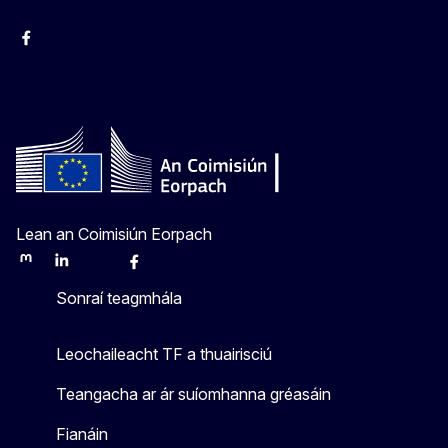
Facebook
Instagram
X
Youtube
Lean an Coimisiún Eorpach
Mastodon
LinkedIn
Bluesky
Facebook
Youtube
Other
Sonraí teagmhála
Leochaileacht TF a thuairisciú
Teangacha ar ár suíomhanna gréasáin
Fianáin