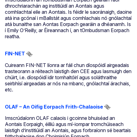
dhrochriarachán ag institiúidí an Aontais agus
comhlachtaí eile an Aontais. Is féidir le saoránaigh, daoine
atá ina gcónaí i mBallstát agus comhlachais nó gnólachtaí
atá bunaithe san Aontas Eorpach gearáin a dhéanamh. Is
í Emily O’Reilly, ar Éireannach í, an tOmbudsman Eorpach
reatha.
FIN-NET
Cuireann FIN-NET líonra ar fáil chun díospóidí airgeadais
trasteorann a réiteach laistigh den CEE agus lasmuigh den
chúirt, i.e. díospóidí idir tomhaltóirí agus soláthraithe
seirbhísí airgeadais ar nós na mbanc, gnólachtaí árachais,
etc.
OLAF – An Oifig Eorpach Frith-Chalaoise
Imscrúdaíonn OLAF calaois i gcoinne bhuiséad an
Aontais Eorpaigh, éilliú agus mí-iompar tromchúiseach
laistigh d’institiúidí an Aontais, agus forbraíonn sé beartais
frithchalaoise don Choimisiún Eorpach.