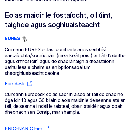
Eolas maidir le fostaíocht, oiliúint,
taighde agus soghluaisteacht
EURES
Cuireann EURES eolas, comhairle agus seirbhísí
earcaíochta/socrúcháin (meaitseáil poist) ar fáil d’oibrithe
agus d’fhostóirí, agus do shaoránaigh a dteastaíonn
uathu leas a bhaint as an bprionsabal um
shaorghluaiseacht daoine.
Eurodesk
Cuireann Eurodesk eolas saor in aisce ar fáil do dhaoine
óga idir 13 agus 30 bliain d’aois maidir le deiseanna atá ar
fáil, deiseanna i ndáil le taisteal, obair, staidéir agus obair
dheonach san Eoraip, mar shampla.
ENIC-NARIC Éire