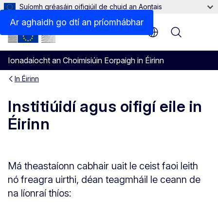
Suíomh gréasáin oifigiúil de chuid an Aontais
Ar aghaidh go dtí an príomhábhar
Menu
Ionadaíocht an Choimisiúin Eorpaigh in Éirinn
In Éirinn
Institiúidí agus oifigí eile in
Éirinn
Má theastaíonn cabhair uait le ceist faoi leith
nó freagra uirthi, déan teagmháil le ceann de
na líonraí thíos: