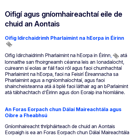
Oifigí agus gníomhaireachtaí eile de
chuid an Aontais
Oifig Idirchaidrimh Pharlaimint na hEorpa in Éirinn
Oifig Idirchaidrimh Pharlaimint na hEorpa in Éirinn
,
atá
lonnaithe san fhoirgneamh céanna leis an Ionadaíocht,
cuireann sí eolas ar fáil faoi ról agus faoi chumhachtaí
Pharlaimint na hEorpa, faoi na Feisirí Éireannacha sa
Pharlaimint agus a ngníomhaíochtaí, agus faoi
shaincheisteanna atá á bplé faoi láthair ag an bParlaimint
atá tábhachtach d’Éirinn agus don Eoraip ina hiomláine.
An Foras Eorpach chun Dálaí Maireachtála agus
Oibre a Fheabhsú
Gníomhaireacht thrípháirteach de chuid an Aontais
Eorpaigh is ea an Foras Eorpach chun Dálaí Maireachtála