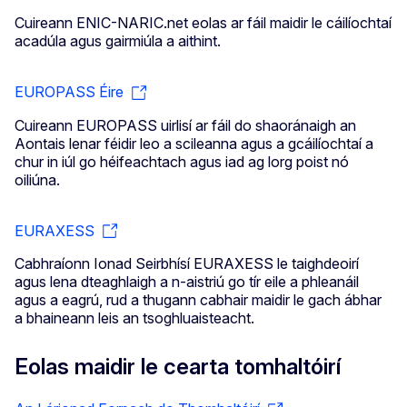
Cuireann ENIC-NARIC.net eolas ar fáil maidir le cáilíochtaí
acadúla agus gairmiúla a aithint.
EUROPASS Éire
Cuireann EUROPASS uirlisí ar fáil do shaoránaigh an
Aontais lenar féidir leo a scileanna agus a gcáilíochtaí a
chur in iúl go héifeachtach agus iad ag lorg poist nó
oiliúna.
EURAXESS
Cabhraíonn Ionad Seirbhísí EURAXESS le taighdeoirí
agus lena dteaghlaigh a n-aistriú go tír eile a phleanáil
agus a eagrú, rud a thugann cabhair maidir le gach ábhar
a bhaineann leis an tsoghluaisteacht.
Eolas maidir le cearta tomhaltóirí